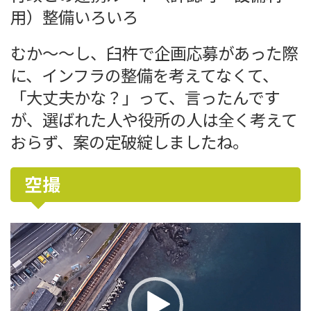
用）整備いろいろ
むか～～し、臼杵で企画応募があった際
に、インフラの整備を考えてなくて、
「大丈夫かな？」って、言ったんです
が、選ばれた人や役所の人は全く考えて
おらず、案の定破綻しましたね。
空撮
動
画
プ
レ
ー