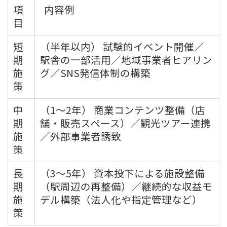
項
内容例
目
短
（半年以内） 試験的イベント開催／
期
駅舎の一部活用／地域事業者ヒアリン
施
グ／SNS発信体制の構築
策
中
（1～2年） 商業コンテンツ整備（店
期
舗・販売スペース）／観光ツアー連携
施
／外部事業者誘致
策
長
（3～5年） 資本投下による施設整備
期
（駅周辺の再整備）／継続的な収益モ
施
デル構築（法人化や指定管理など）
策